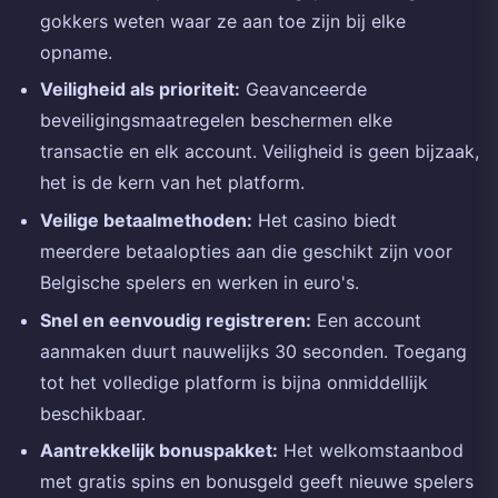
gokkers weten waar ze aan toe zijn bij elke
opname.
Veiligheid als prioriteit:
Geavanceerde
beveiligingsmaatregelen beschermen elke
transactie en elk account. Veiligheid is geen bijzaak,
het is de kern van het platform.
Veilige betaalmethoden:
Het casino biedt
meerdere betaalopties aan die geschikt zijn voor
Belgische spelers en werken in euro's.
Snel en eenvoudig registreren:
Een account
aanmaken duurt nauwelijks 30 seconden. Toegang
tot het volledige platform is bijna onmiddellijk
beschikbaar.
Aantrekkelijk bonuspakket:
Het welkomstaanbod
met gratis spins en bonusgeld geeft nieuwe spelers