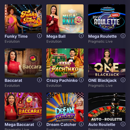
Funky Time
Mega Ball
Mega Roulette
Evolution
Evolution
Pragmatic Live
Baccarat
Crazy Pachinko
ONE Blackjack
Evolution
Evolution
Pragmatic Live
Mega Baccarat
Dream Catcher
Auto Roulette
Pragmatic Live
Evolution
Pragmatic Live