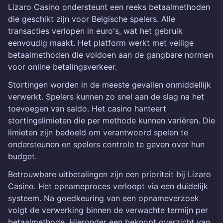
Lizaro Casino ondersteunt een reeks betaalmethoden
die geschikt zijn voor Belgische spelers. Alle
transacties verlopen in euro's, wat het gebruik
eenvoudig maakt. Het platform werkt met veilige
betaalmethoden die voldoen aan de gangbare normen
voor online betalingsverkeer.
Stortingen worden in de meeste gevallen onmiddellijk
verwerkt. Spelers kunnen zo snel aan de slag na het
toevoegen van saldo. Het casino hanteert
stortingslimieten die per methode kunnen variëren. Die
limieten zijn bedoeld om verantwoord spelen te
ondersteunen en spelers controle te geven over hun
budget.
Betrouwbare uitbetalingen zijn een prioriteit bij Lizaro
Casino. Het opnameproces verloopt via een duidelijk
systeem. Na goedkeuring van een opnameverzoek
volgt de verwerking binnen de verwachte termijn per
betaalmethode. Hieronder een beknopt overzicht van