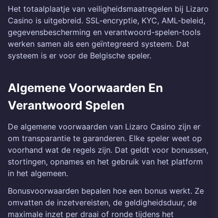
Het totaalplaatje van veiligheidsmaatregelen bij Lizaro
Casino is uitgebreid. SSL-encryptie, KYC, AML-beleid,
gegevensbescherming en verantwoord-spelen-tools
werken samen als een geïntegreerd systeem. Dat
systeem is er voor de Belgische speler.
Algemene Voorwaarden En
Verantwoord Spelen
De algemene voorwaarden van Lizaro Casino zijn er
om transparantie te garanderen. Elke speler weet op
voorhand wat de regels zijn. Dat geldt voor bonussen,
stortingen, opnames en het gebruik van het platform
in het algemeen.
Bonusvoorwaarden bepalen hoe een bonus werkt. Ze
omvatten de inzetvereisten, de geldigheidsduur, de
maximale inzet per draai of ronde tijdens het