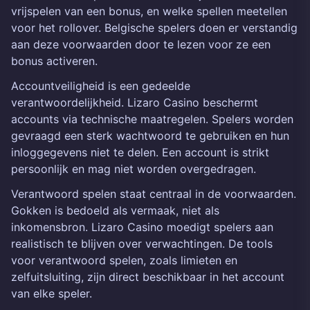
vrijspelen van een bonus, en welke spellen meetellen
voor het rollover. Belgische spelers doen er verstandig
aan deze voorwaarden door te lezen voor ze een
bonus activeren.
Accountveiligheid is een gedeelde
verantwoordelijkheid. Lizaro Casino beschermt
accounts via technische maatregelen. Spelers worden
gevraagd een sterk wachtwoord te gebruiken en hun
inloggegevens niet te delen. Een account is strikt
persoonlijk en mag niet worden overgedragen.
Verantwoord spelen staat centraal in de voorwaarden.
Gokken is bedoeld als vermaak, niet als
inkomensbron. Lizaro Casino moedigt spelers aan
realistisch te blijven over verwachtingen. De tools
voor verantwoord spelen, zoals limieten en
zelfuitsluiting, zijn direct beschikbaar in het account
van elke speler.