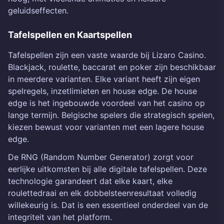
geluidseffecten.
Tafelspellen en Kaartspellen
Tafelspellen zijn een vaste waarde bij Lizaro Casino.
Blackjack, roulette, baccarat en poker zijn beschikbaar
in meerdere varianten. Elke variant heeft zijn eigen
spelregels, inzetlimieten en house edge. De house
edge is het ingebouwde voordeel van het casino op
lange termijn. Belgische spelers die strategisch spelen,
kiezen bewust voor varianten met een lagere house
edge.
De RNG (Random Number Generator) zorgt voor
eerlijke uitkomsten bij alle digitale tafelspellen. Deze
technologie garandeert dat elke kaart, elke
roulettedraai en elk dobbelsteenresultaat volledig
willekeurig is. Dat is een essentieel onderdeel van de
integriteit van het platform.