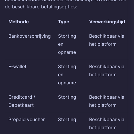
de beschikbare betalingsopties:
Methode
Type
Verwerkingstijd
Bankoverschrijving
Storting
Beschikbaar via
en
het platform
opname
E-wallet
Storting
Beschikbaar via
en
het platform
opname
Creditcard /
Storting
Beschikbaar via
Debetkaart
het platform
Prepaid voucher
Storting
Beschikbaar via
het platform