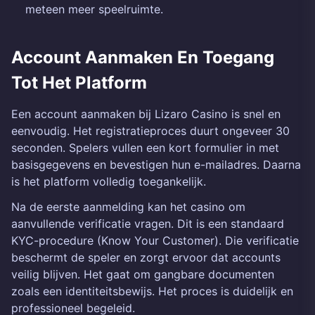
meteen meer speelruimte.
Account Aanmaken En Toegang
Tot Het Platform
Een account aanmaken bij Lizaro Casino is snel en
eenvoudig. Het registratieproces duurt ongeveer 30
seconden. Spelers vullen een kort formulier in met
basisgegevens en bevestigen hun e-mailadres. Daarna
is het platform volledig toegankelijk.
Na de eerste aanmelding kan het casino om
aanvullende verificatie vragen. Dit is een standaard
KYC-procedure (Know Your Customer). Die verificatie
beschermt de speler en zorgt ervoor dat accounts
veilig blijven. Het gaat om gangbare documenten
zoals een identiteitsbewijs. Het proces is duidelijk en
professioneel begeleid.