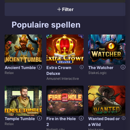
Filter
Populaire spellen
Ancient Tumble
Extra Crown
The Watcher
Relax
StakeLogic
Deluxe
Amusnet Interactive
Temple Tumble
Fire in the Hole
Wanted Dead or
Relax
2
a Wild
Nolimit city
Hacksaw