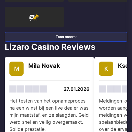
Toon meer
Lizaro Casino Reviews
Mila Novak
Ksen
M
K
27.01.2026
Het testen van het opnameproces
Meldingen kun
na een winst bij een live dealer was
worden aangep
mijn maatstaf, en ze slaagden. Geld
meldingen voor
werd snel en veilig overgemaakt.
spelaanbieders
Solide prestatie.
over de ervari